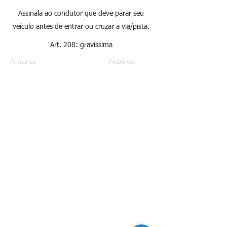
Assinala ao condutor que deve parar seu
veículo antes de entrar ou cruzar a via/pista.
Art. 208: gravíssima
Anterior
Próximo
Sobre
Habilitação
Nossa História
Primeira Habilitação
Nossa Frota
Mudança de Categoria
Missão, Visão e Valores
Renovar Habilitação
Contato
Necessidades Especiais
Trabalhe Conosco
Especializações
CNH Definitiva
Aula para Habilitados