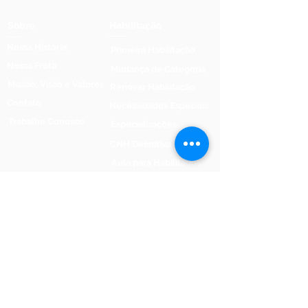
Sobre
Habilitação
Nossa História
Primeira Habilitação
Nossa Frota
Mudança de Categoria
Missão, Visão e Valores
Renovar Habilitação
Contato
Necessidades Especiais
Trabalhe Conosco
Especializações
CNH Definitiva
Aula para Habilitados
Outros
Simulados Online Gratuito
Perguntas Frequentes
Ouvidoria