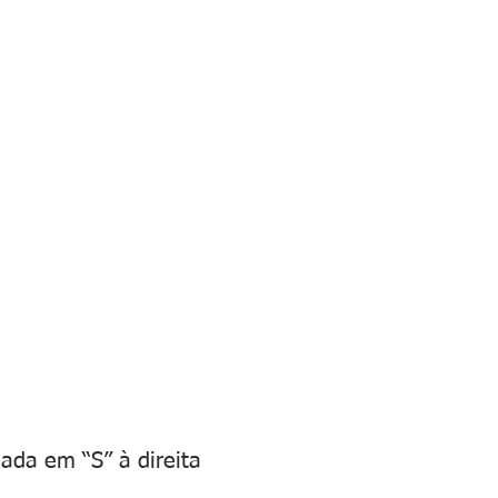
OS ESPECIALIZADOS
CURSOS REMOTO
PLACAS DE T
ada em “S” à direita