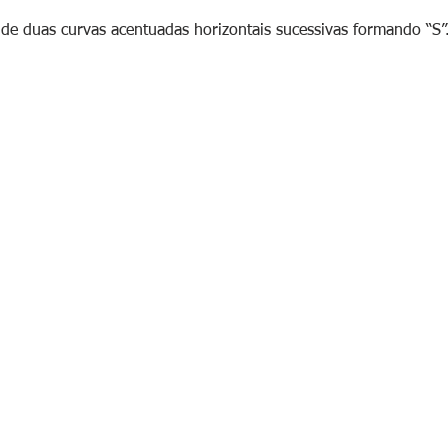
de duas curvas acentuadas horizontais sucessivas formando “S”
ação
Outros
 Habilitação
Simulados Online Gratuito
Perguntas Frequentes
 de Categoria
Habilitação
Ouvidoria
ades Especiais
izações