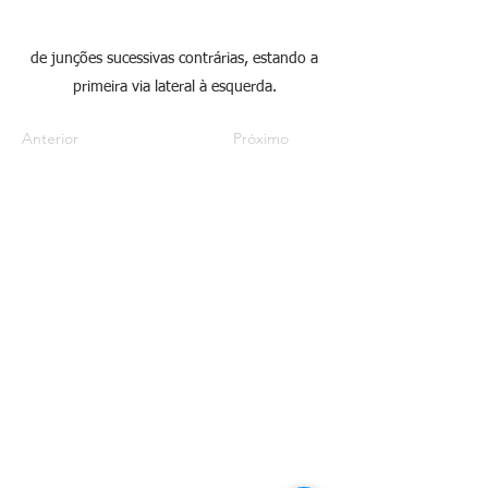
de junções sucessivas contrárias, estando a
primeira via lateral à esquerda.
Anterior
Próximo
Sobre
Habilitação
Nossa História
Primeira Habilitação
Nossa Frota
Mudança de Categoria
Missão, Visão e Valores
Renovar Habilitação
Contato
Necessidades Especiais
Trabalhe Conosco
Especializações
CNH Definitiva
Aula para Habilitados